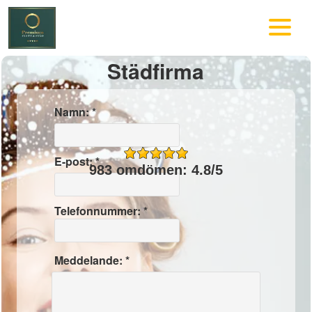
Städfirma
Namn: *
E-post: *
983 omdömen: 4.8/5
Telefonnummer: *
Meddelande: *