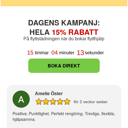
DAGENS KAMPANJ:
HELA
15% RABATT
På flyttstädningen när du bokar flytthjälp
13
15
04
timmar
minuter
sekunder
BOKA DIREKT
Amelie Öster
för 2 veckor sedan
Positiva: Punktlighet. Perfekt rengöring. Trevliga, flexibla,
hjälpsamma.