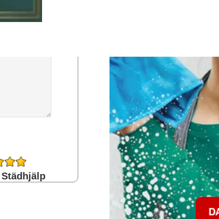
 Städhjälp
D