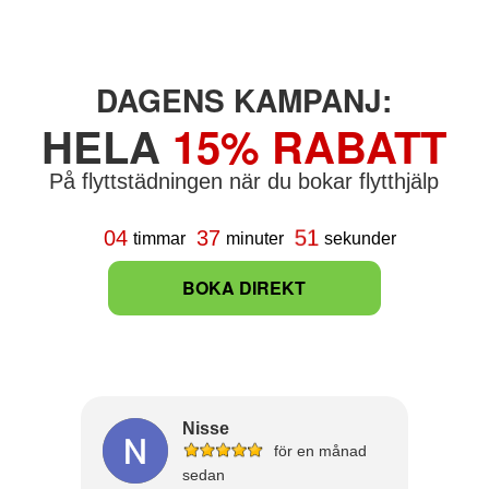
DAGENS KAMPANJ:
HELA
15% RABATT
På flyttstädningen när du bokar flytthjälp
50
04
37
timmar
minuter
sekunder
BOKA DIREKT
Nisse
för en månad
sedan