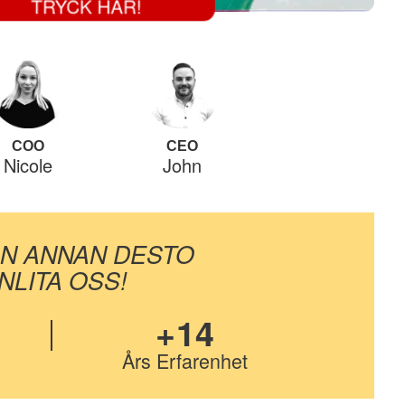
TRYCK HÄR!
COO
CEO
Nicole
John
ON ANNAN DESTO
LITA OSS!
+14
Års Erfarenhet