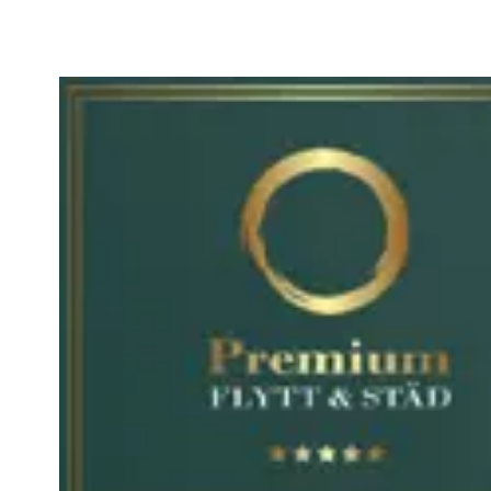
Om oss
Namn: *
E-post: *
Telefonnummer: *