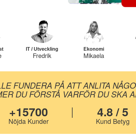
st
IT / Utveckling
Ekonomi
e
Fredrik
Mikaela
LLE FUNDERA PÅ ATT ANLITA NÅG
ER DU FÖRSTÅ VARFÖR DU SKA AN
+15700
4.8 / 5
Nöjda Kunder
Kund Betyg