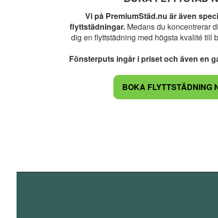
Vi på PremiumStäd.nu är även speci
flyttstädningar.
Medans du koncentrerar di
dig en flyttstädning med högsta kvalité till 
Fönsterputs ingår i priset och även en ga
BOKA FLYTTSTÄDNING 