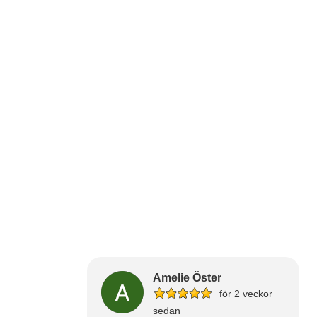
Amelie Öster
för 2 veckor
sedan