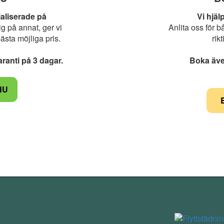
aliserade på
Vi hjäl
g på annat, ger vi
Anlita oss för b
bästa möjliga pris.
rik
ranti på 3 dagar.
Boka även
NU