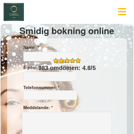
Smidig bokning online
Namn: *
E-post: *
983 omdömen: 4.8/5
Telefonnummer: *
Meddelande: *