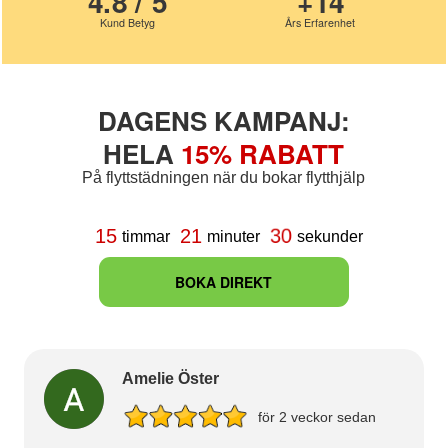
4.8 / 5
+14
Kund Betyg
Års Erfarenhet
DAGENS KAMPANJ:
HELA
15% RABATT
På flyttstädningen när du bokar flytthjälp
29
15
21
timmar
minuter
sekunder
BOKA DIREKT
Amelie Öster
för 2 veckor sedan